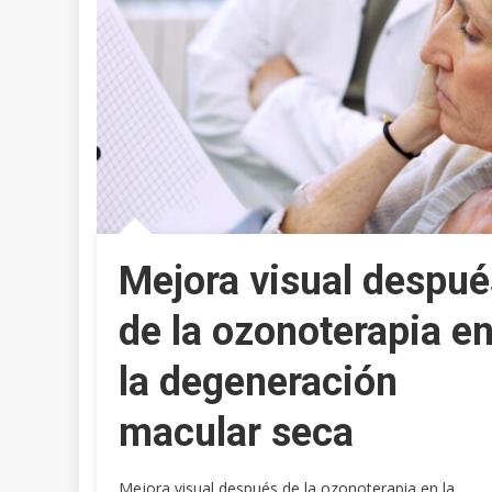
Mejora visual despué
de la ozonoterapia e
la degeneración
macular seca
Mejora visual después de la ozonoterapia en la