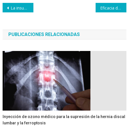
Navegación
La insuflación rectal con ozono médico atenúa la inflamación pulmonar
Eficacia de la autohemoterapia mayor con ozono médico
de
entradas
PUBLICACIONES RELACIONADAS
Inyección de ozono médico para la supresión de la hernia discal
lumbar y la ferroptosis