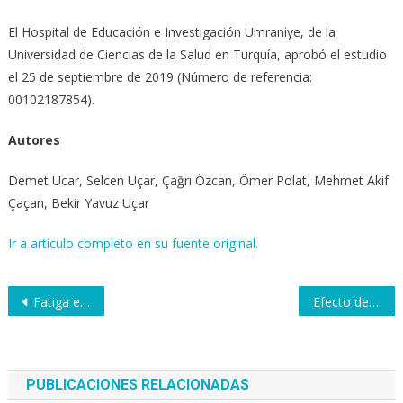
El Hospital de Educación e Investigación Umraniye, de la
Universidad de Ciencias de la Salud en Turquía, aprobó el estudio
el 25 de septiembre de 2019 (Número de referencia:
00102187854).
Autores
Demet Ucar, Selcen Uçar, Çağrı Özcan, Ömer Polat, Mehmet Akif
Çaçan, Bekir Yavuz Uçar
Ir a artículo completo en su fuente original.
Navegación
Fatiga en las secuelas posaguda del sars-cov2 tratado con oxígeno-ozono médico
Efecto de la terapia con ozono médico en la espondilitis anquilosante
de
entradas
PUBLICACIONES RELACIONADAS