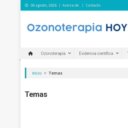
06 agosto, 2026
Acerca de
Contacto
Ozonoterapia Hoy
Información científica sobre el uso de la ozonoterapia p
Ozonoterapia
Evidencia científica
Inicio
>
Temas
Temas