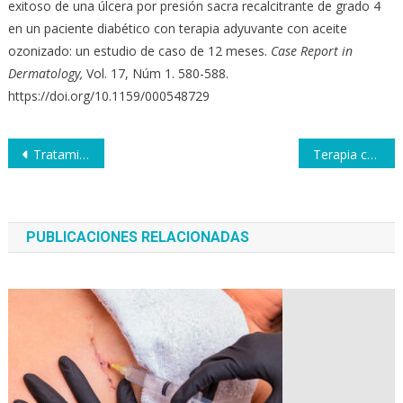
exitoso de una úlcera por presión sacra recalcitrante de grado 4
en un paciente diabético con terapia adyuvante con aceite
ozonizado: un estudio de caso de 12 meses.
Case Report in
Dermatology,
Vol. 17, Núm 1. 580-588.
https://doi.org/10.1159/000548729
Navegación
Tratamiento con ozono médico en pacientes con cáncer
Terapia con bolsas de ozono médico en heridas crónicas equinas
de
entradas
PUBLICACIONES RELACIONADAS