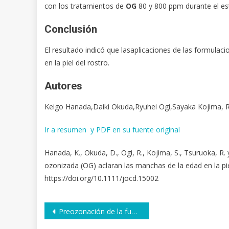
con los tratamientos de
OG
80 y 800 ppm durante el es
Conclusión
El resultado indicó que lasaplicaciones de las formulac
en la piel del rostro.
Autores
Keigo Hanada,Daiki Okuda,Ryuhei Ogi,Sayaka Kojima, R
Ir a resumen y PDF en su fuente original
Hanada, K., Okuda, D., Ogi, R., Kojima, S., Tsuruoka, R.
ozonizada (OG) aclaran las manchas de la edad en la pi
https://doi.org/10.1111/jocd.15002
Navegación
Preozonación de la fuente de agua