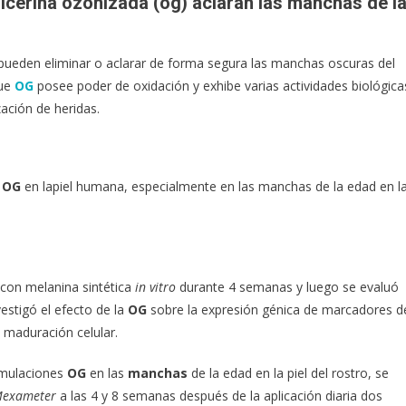
icerina ozonizada (og) aclaran las manchas de l
ueden eliminar o aclarar de forma segura las manchas oscuras del
que
OG
posee poder de oxidación y exhibe varias actividades biológica
zación de heridas.
e
OG
en lapiel humana, especialmente en las manchas de la edad en l
con melanina sintética
in vitro
durante 4 semanas y luego se evaluó
estigó el efecto de la
OG
sobre la expresión génica de marcadores d
 maduración celular.
ormulaciones
OG
en las
manchas
de la edad en la piel del rostro, se
exameter
a las 4 y 8 semanas después de la aplicación diaria dos