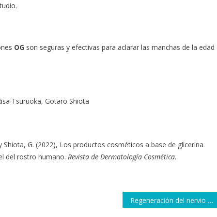
tudio.
iones
OG
son seguras y efectivas para aclarar las manchas de la edad
isa Tsuruoka, Gotaro Shiota
 y Shiota, G. (2022), Los productos cosméticos a base de glicerina
el del rostro humano.
Revista de Dermatología Cosmética
.
Regeneración del nervio facial con ozono médico