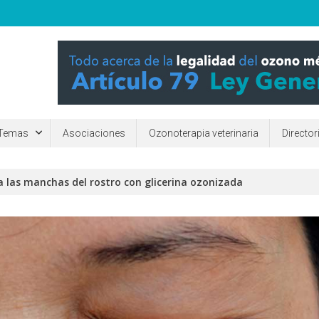
ara mejorar la calidad de vida de las personas. ¿Qué es y para qué sirv
Temas
Asociaciones
Ozonoterapia veterinaria
Directo
a las manchas del rostro con glicerina ozonizada