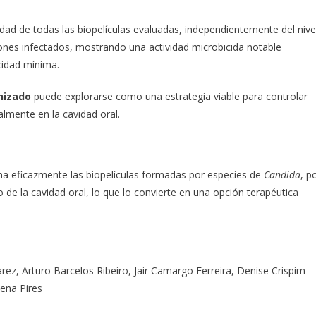
lidad de todas las biopelículas evaluadas, independientemente del nive
ones infectados, mostrando una actividad microbicida notable
cidad mínima.
nizado
puede explorarse como una estrategia viable para controlar
lmente en la cavidad oral.
na eficazmente las biopelículas formadas por especies de
Candida
, p
de la cavidad oral, lo que lo convierte en una opción terapéutica
ez, Arturo Barcelos Ribeiro, Jair Camargo Ferreira, Denise Crispim
lena Pires