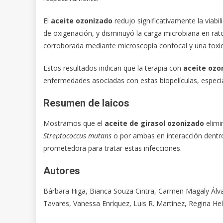
El
aceite ozonizado
redujo significativamente la viabi
de oxigenación, y disminuyó la carga microbiana en rat
corroborada mediante microscopía confocal y una toxi
Estos resultados indican que la terapia con
aceite ozo
enfermedades asociadas con estas biopelículas, especia
Resumen de laicos
Mostramos que el
aceite de girasol ozonizado
elimi
Streptococcus mutans
o por ambas en interacción dentro 
prometedora para tratar estas infecciones.
Autores
Bárbara Higa, Bianca Souza Cintra, Carmen Magaly Álvar
Tavares, Vanessa Enríquez, Luis R. Martínez, Regina He