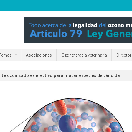
ara mejorar la calidad de vida de las personas. ¿Qué es y para qué sirv
Temas
Asociaciones
Ozonoterapia veterinaria
Directo
eite ozonizado es efectivo para matar especies de cándida