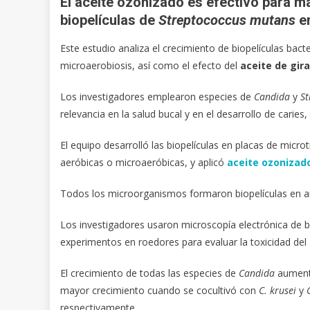
El aceite ozonizado es efectivo para m
biopelículas de
Streptococcus mutans
en
Este estudio analiza el crecimiento de biopelículas bact
microaerobiosis, así como el efecto del
aceite de gir
Los investigadores emplearon especies de
Candida
y
St
relevancia en la salud bucal y en el desarrollo de cari
El equipo desarrolló las biopelículas en placas de micro
aeróbicas o microaeróbicas, y aplicó
aceite ozonizad
Todos los microorganismos formaron biopelículas en a
Los investigadores usaron microscopía electrónica de ba
experimentos en roedores para evaluar la toxicidad del
El crecimiento de todas las especies de
Candida
aumentó
mayor crecimiento cuando se cocultivó con
C. krusei
y
respectivamente.