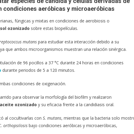
atar especies de cándida y células derivadas de
 condiciones aeróbicas y microaeróbicas
erianas, fúngicas y mixtas en condiciones de aerobiosis o
asol ozonizado
sobre estas biopelículas.
reptococcus mutans
para estudiar esta interacción debido a su
es, ya que ambos microorganismos muestran una relación sinérgica.
titulación de 96 pocillos a 37 °C durante 24 horas en condiciones
o
durante periodos de 5 a 120 minutos.
mbas condiciones de oxigenación.
rrido para observar la morfología del biofilm y realizaron
aceite ozonizado
y su eficacia frente a la candidiasis oral.
 al cocultivarlas con
S. mutans
, mientras que la bacteria solo mostr
C. orthopsilosis
bajo condiciones aeróbicas y microaeróbicas,