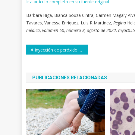
Ir a artículo completo en su fuente original
Barbara Higa, Bianca Souza Cintra, Carmen Magaly Álvar
Tavares, Vanessa Enriquez, Luis R Martinez,
Regina
Hele
médica
,
volumen 60, número 8, agosto de 2022, myac055
Navegación
Inyección de peróxido de oxígeno (ozono médico) en equinos
de
entradas
PUBLICACIONES RELACIONADAS